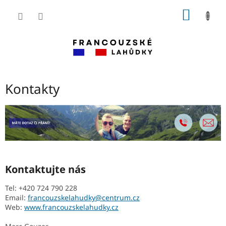
Přejít
NÁKUP
na
obsah
KOŠÍK
Kontakty
Kontaktujte nás
Tel: +420 724 790 228
Email:
francouzskelahudky@centrum.cz
Web:
www.francouzskelahudky.cz