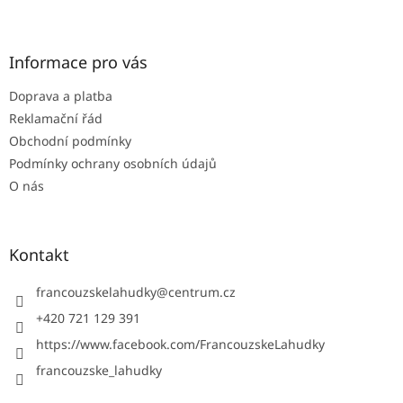
Z
á
p
a
Informace pro vás
t
Doprava a platba
í
Reklamační řád
Obchodní podmínky
Podmínky ochrany osobních údajů
O nás
Kontakt
francouzskelahudky
@
centrum.cz
+420 721 129 391
https://www.facebook.com/FrancouzskeLahudky
francouzske_lahudky