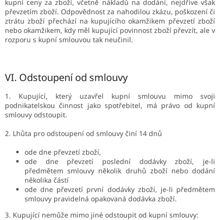
kupní ceny za zboží, včetně nákladů na dodání, nejdříve však
převzetím zboží. Odpovědnost za nahodilou zkázu, poškození či
ztrátu zboží přechází na kupujícího okamžikem převzetí zboží
nebo okamžikem, kdy měl kupující povinnost zboží převzít, ale v
rozporu s kupní smlouvou tak neučinil.
VI.
Odstoupení od smlouvy
1. Kupující, který uzavřel kupní smlouvu mimo svoji
podnikatelskou činnost jako spotřebitel, má právo od kupní
smlouvy odstoupit.
2. Lhůta pro odstoupení od smlouvy činí 14 dnů
ode dne převzetí zboží,
ode dne převzetí poslední dodávky zboží, je-li
předmětem smlouvy několik druhů zboží nebo dodání
několika částí
ode dne převzetí první dodávky zboží, je-li předmětem
smlouvy pravidelná opakovaná dodávka zboží.
3. Kupující nemůže mimo jiné odstoupit od kupní smlouvy: