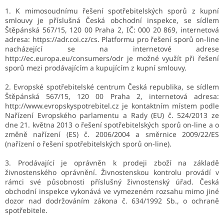
1. K mimosoudnímu řešení spotřebitelských sporů z kupní
smlouvy je příslušná Česká obchodní inspekce, se sídlem
Štěpánská 567/15, 120 00 Praha 2, IČ: 000 20 869, internetová
adresa: https://adr.coi.cz/cs. Platformu pro řešení sporů on-line
nacházející se na internetové adrese
http://ec.europa.eu/consumers/odr je možné využít při řešení
sporů mezi prodávajícím a kupujícím z kupní smlouvy.
2. Evropské spotřebitelské centrum Česká republika, se sídlem
Štěpánská 567/15, 120 00 Praha 2, internetová adresa:
http://www.evropskyspotrebitel.cz je kontaktním místem podle
Nařízení Evropského parlamentu a Rady (EU) č. 524/2013 ze
dne 21. května 2013 o řešení spotřebitelských sporů on-line a o
změně nařízení (ES) č. 2006/2004 a směrnice 2009/22/ES
(nařízení o řešení spotřebitelských sporů on-line).
3. Prodávající je oprávněn k prodeji zboží na základě
živnostenského oprávnění. Živnostenskou kontrolu provádí v
rámci své působnosti příslušný živnostenský úřad. Česká
obchodní inspekce vykonává ve vymezeném rozsahu mimo jiné
dozor nad dodržováním zákona č. 634/1992 Sb., o ochraně
spotřebitele.