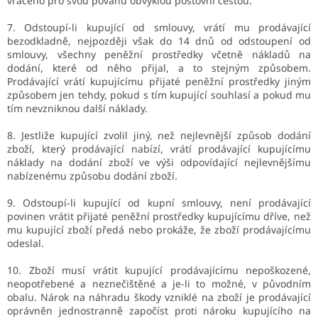
vráceno pro svou povahu obvyklou poštovní cestou.
7. Odstoupí-li kupující od smlouvy, vrátí mu prodávající
bezodkladně, nejpozději však do 14 dnů od odstoupení od
smlouvy, všechny peněžní prostředky včetně nákladů na
dodání, které od něho přijal, a to stejným způsobem.
Prodávající vrátí kupujícímu přijaté peněžní prostředky jiným
způsobem jen tehdy, pokud s tím kupující souhlasí a pokud mu
tím nevzniknou další náklady.
8. Jestliže kupující zvolil jiný, než nejlevnější způsob dodání
zboží, který prodávající nabízí, vrátí prodávající kupujícímu
náklady na dodání zboží ve výši odpovídající nejlevnějšímu
nabízenému způsobu dodání zboží.
9. Odstoupí-li kupující od kupní smlouvy, není prodávající
povinen vrátit přijaté peněžní prostředky kupujícímu dříve, než
mu kupující zboží předá nebo prokáže, že zboží prodávajícímu
odeslal.
10. Zboží musí vrátit kupující prodávajícímu nepoškozené,
neopotřebené a neznečištěné a je-li to možné, v původním
obalu. Nárok na náhradu škody vzniklé na zboží je prodávající
oprávněn jednostranně započíst proti nároku kupujícího na