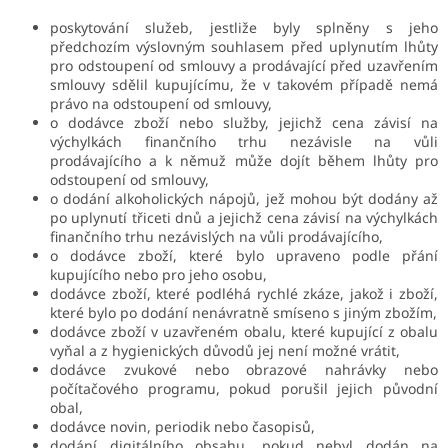
poskytování služeb, jestliže byly splněny s jeho
předchozím výslovným souhlasem před uplynutím lhůty
pro odstoupení od smlouvy a prodávající před uzavřením
smlouvy sdělil kupujícímu, že v takovém případě nemá
právo na odstoupení od smlouvy,
o dodávce zboží nebo služby, jejichž cena závisí na
výchylkách finančního trhu nezávisle na vůli
prodávajícího a k němuž může dojít během lhůty pro
odstoupení od smlouvy,
o dodání alkoholických nápojů, jež mohou být dodány až
po uplynutí třiceti dnů a jejichž cena závisí na výchylkách
finančního trhu nezávislých na vůli prodávajícího,
o dodávce zboží, které bylo upraveno podle přání
kupujícího nebo pro jeho osobu,
dodávce zboží, které podléhá rychlé zkáze, jakož i zboží,
které bylo po dodání nenávratně smíseno s jiným zbožím,
dodávce zboží v uzavřeném obalu, které kupující z obalu
vyňal a z hygienických důvodů jej není možné vrátit,
dodávce zvukové nebo obrazové nahrávky nebo
počítačového programu, pokud porušil jejich původní
obal,
dodávce novin, periodik nebo časopisů,
dodání digitálního obsahu, pokud nebyl dodán na