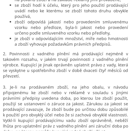
se zboží hodí k účelu, který pro jeho použití prodávající
uvádí nebo ke kterému se zboží tohoto druhu obvykle
používá,
zboží odpovídá jakostí nebo provedením smluvenému
vzorku nebo předloze, byla-li jakost nebo provedení
určeno podle smluveného vzorku nebo předlohy,
je zboží v odpovídajícím množství, míře nebo hmotnosti
a
zboží vyhovuje požadavkům právních předpisů.
2. Povinnosti z vadného plnění má prodávající nejméně v
takovém rozsahu, v jakém trvají povinnosti z vadného plnění
výrobce. Kupující je jinak oprávněn uplatnit právo z vady, která
se vyskytne u spotřebního zboží v době dvaceti čtyř měsíců od
převzetí.
3. Je-li na prodávaném zboží, na jeho obalu, v návodu
připojenému ke zboží nebo v reklamě v souladu s jinými
právními předpisy uvedena doba, po kterou lze zboží použít,
použijí se ustanovení o záruce za jakost. Zárukou za jakost se
prodávající zavazuje, že zboží bude po určitou dobu způsobilé
k použití pro obvyklý účel nebo že si zachová obvyklé vlastnosti.
Vytkl-li kupující prodávajícímu vadu zboží oprávněně, neběží
lhůta pro uplatnění práv z vadného plnění ani záruční doba po