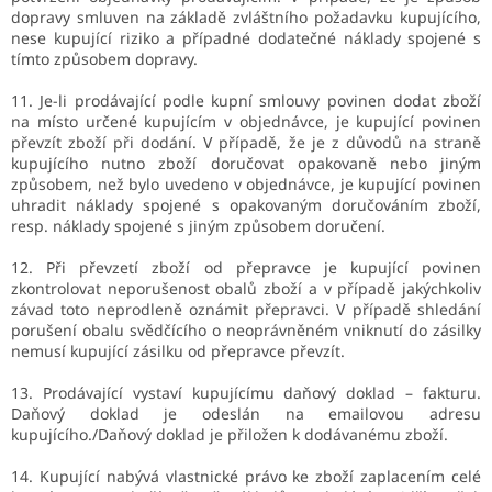
dopravy smluven na základě zvláštního požadavku kupujícího,
nese kupující riziko a případné dodatečné náklady spojené s
tímto způsobem dopravy.
11. Je-li prodávající podle kupní smlouvy povinen dodat zboží
na místo určené kupujícím v objednávce, je kupující povinen
převzít zboží při dodání. V případě, že je z důvodů na straně
kupujícího nutno zboží doručovat opakovaně nebo jiným
způsobem, než bylo uvedeno v objednávce, je kupující povinen
uhradit náklady spojené s opakovaným doručováním zboží,
resp. náklady spojené s jiným způsobem doručení.
12. Při převzetí zboží od přepravce je kupující povinen
zkontrolovat neporušenost obalů zboží a v případě jakýchkoliv
závad toto neprodleně oznámit přepravci. V případě shledání
porušení obalu svědčícího o neoprávněném vniknutí do zásilky
nemusí kupující zásilku od přepravce převzít.
13. Prodávající vystaví kupujícímu daňový doklad – fakturu.
Daňový doklad je odeslán na emailovou adresu
kupujícího./Daňový doklad je přiložen k dodávanému zboží.
14. Kupující nabývá vlastnické právo ke zboží zaplacením celé