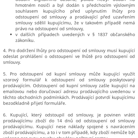
hmotném nosiči a byl dodán s předchozím výslovným
souhlasem kupujícího před uplynutím lhůty pro
odstoupení od smlouvy a prodávající před uzavřením
smlouvy sdělil kupujícímu, že v takovém případě nemá
právo na odstoupení od smlouvy,
v dalších případech uvedených v § 1837 občanského
zákoníku.
4. Pro dodržení lhůty pro odstoupení od smlouvy musí kupující
odeslat prohlášení o odstoupení ve lhůtě pro odstoupení od
smlouvy.
5. Pro odstoupení od kupní smlouvy může kupující využít
vzorový formulář k odstoupení od smlouvy poskytovaný
prodávajícím. Odstoupení od kupní smlouvy zašle kupující na
emailovou nebo doručovací adresu prodávajícího uvedenou v
těchto obchodních podmínkách. Prodávající potvrdí kupujícímu
bezodkladně přijetí formuláře.
6. Kupující, který odstoupil od smlouvy, je povinen vrátit
prodávajícímu zboží do 14 dnů od odstoupení od smlouvy
prodávajícímu. Kupující nese náklady spojené s navrácením
zboží prodávajícímu, a to i v tom případě, kdy zboží nemůže být