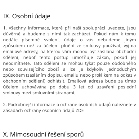
IX.
Osobní údaje
1. Všechny informace, které při naší spolupráci uvedete, jsou
důvěrné a budeme s nimi tak zacházet. Pokud nám k tomu
nedáte písemné svolení, údaje o vás nebudeme jiným
způsobem než za účelem plnění ze smlouvy používat, vyjma
emailové adresy, na kterou vám mohou být zasílána obchodní
sdělení, neboť tento postup umožňuje zákon, pokud jej
neodmítnete. Tato sdělení se mohou týkat pouze obdobného
nebo souvisejícího zboží a lze je kdykoliv jednoduchým
způsobem (zasláním dopisu, emailu nebo proklikem na odkaz v
obchodním sdělení) odhlásit. Emailová adresa bude za tímto
účelem uchovávána po dobu 3 let od uzavření poslední
smlouvy mezi smluvními stranami.
2. Podrobnější informace o ochraně osobních údajů naleznete v
Zásadách ochrany osobních údajů ZDE
X.
Mimosoudní řešení sporů