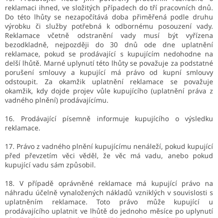
reklamaci ihned, ve složitých případech do tří pracovních dnů.
Do této lhůty se nezapočítává doba přiměřená podle druhu
výrobku či služby potřebná k odbornému posouzení vady.
Reklamace včetně odstranění vady musí být vyřízena
bezodkladně, nejpozději do 30 dnů ode dne uplatnění
reklamace, pokud se prodávající s kupujícím nedohodne na
delší lhůtě. Marné uplynutí této lhůty se považuje za podstatné
porušení smlouvy a kupující má právo od kupní smlouvy
odstoupit. Za okamžik uplatnění reklamace se považuje
okamžik, kdy dojde projev vůle kupujícího (uplatnění práva z
vadného plnění) prodávajícímu.
16. Prodávající písemně informuje kupujícího o výsledku
reklamace.
17. Právo z vadného plnění kupujícímu nenáleží, pokud kupující
před převzetím věci věděl, že věc má vadu, anebo pokud
kupující vadu sám způsobil.
18. V případě oprávněné reklamace má kupující právo na
náhradu účelně vynaložených nákladů vzniklých v souvislosti s
uplatněním reklamace. Toto právo může kupující u
prodávajícího uplatnit ve lhůtě do jednoho měsíce po uplynutí