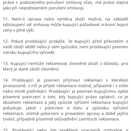
právo z podstatného porušení smlouvy včas, má práva stejná
jako při nepodstatném porušení smlouvy.
11. Není-li oprava nebo výměna zboží možná, na základě
odstoupení od smlouvy může kupující požadovat vrácení kupní
ceny v plné výši.
12. Pokud prodávající prokáže, že kupující před převzetím o
vadě zboží věděl nebo ji sám způsobil, není prodávající povinen
nároku kupujícího vyhovět.
13. Kupující nemůže reklamovat zlevněné zboží z důvodu, pro
který je dané zboží zlevněno.
14. Prodávající je povinen přijmout reklamaci v kterékoli
provozovně, v níž je přijetí reklamace možné, případně i v sídle
nebo místě podnikání. Prodávající je povinen kupujícímu vydat
písemné potvrzení o tom, kdy kupující právo uplatnil, co je
obsahem reklamace a jaký způsob vyřízení reklamace kupující
požaduje, jakož i potvrzení o datu a způsobu vyřízení
reklamace, včetně potvrzení o provedení opravy a době jejího
trvání, případně písemné odůvodnění zamítnutí reklamace.
15. Prodávající nebo jím pověřený pracovník rozhodne o