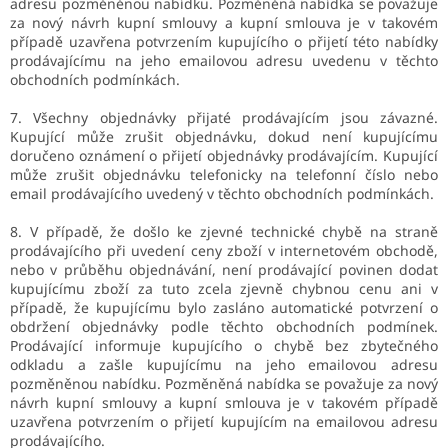
adresu pozměněnou nabídku. Pozměněná nabídka se považuje
za nový návrh kupní smlouvy a kupní smlouva je v takovém
případě uzavřena potvrzením kupujícího o přijetí této nabídky
prodávajícímu na jeho emailovou adresu uvedenu v těchto
obchodních podmínkách.
7. Všechny objednávky přijaté prodávajícím jsou závazné.
Kupující může zrušit objednávku, dokud není kupujícímu
doručeno oznámení o přijetí objednávky prodávajícím. Kupující
může zrušit objednávku telefonicky na telefonní číslo nebo
email prodávajícího uvedený v těchto obchodních podmínkách.
8. V případě, že došlo ke zjevné technické chybě na straně
prodávajícího při uvedení ceny zboží v internetovém obchodě,
nebo v průběhu objednávání, není prodávající povinen dodat
kupujícímu zboží za tuto zcela zjevně chybnou cenu ani v
případě, že kupujícímu bylo zasláno automatické potvrzení o
obdržení objednávky podle těchto obchodních podmínek.
Prodávající informuje kupujícího o chybě bez zbytečného
odkladu a zašle kupujícímu na jeho emailovou adresu
pozměněnou nabídku. Pozměněná nabídka se považuje za nový
návrh kupní smlouvy a kupní smlouva je v takovém případě
uzavřena potvrzením o přijetí kupujícím na emailovou adresu
prodávajícího.