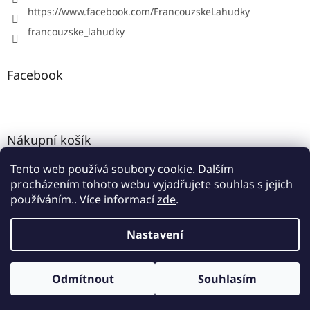
https://www.facebook.com/FrancouzskeLahudky
francouzske_lahudky
Facebook
Nákupní košík
Tento web používá soubory cookie. Dalším
0
KS /
0 KČ
procházením tohoto webu vyjadřujete souhlas s jejich
používáním.. Více informací
zde
.
Vytvořil Shoptet
Nastavení
Copyright 2026
Francouzské lahůdky
. Všechna práva
Odmítnout
Souhlasím
vyhrazena.