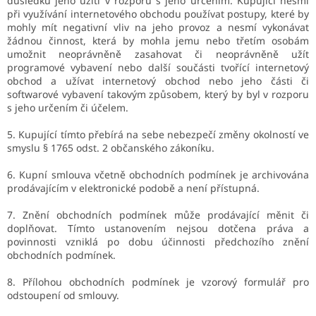
důsledku jeho užití v rozporu s jeho určením. Kupující nesmí
při využívání internetového obchodu používat postupy, které by
mohly mít negativní vliv na jeho provoz a nesmí vykonávat
žádnou činnost, která by mohla jemu nebo třetím osobám
umožnit neoprávněně zasahovat či neoprávněně užít
programové vybavení nebo další součásti tvořící internetový
obchod a užívat internetový obchod nebo jeho části či
softwarové vybavení takovým způsobem, který by byl v rozporu
s jeho určením či účelem.
5. Kupující tímto přebírá na sebe nebezpečí změny okolností ve
smyslu § 1765 odst. 2 občanského zákoníku.
6. Kupní smlouva včetně obchodních podmínek je archivována
prodávajícím v elektronické podobě a není přístupná.
7. Znění obchodních podmínek může prodávající měnit či
doplňovat. Tímto ustanovením nejsou dotčena práva a
povinnosti vzniklá po dobu účinnosti předchozího znění
obchodních podmínek.
8. Přílohou obchodních podmínek je vzorový formulář pro
odstoupení od smlouvy.