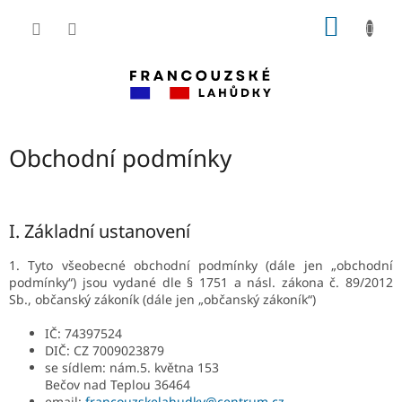
Přejít
NÁKUP
na
obsah
KOŠÍK
Obchodní podmínky
I. Základní ustanovení
1. Tyto všeobecné obchodní podmínky (dále jen „obchodní
podmínky“) jsou vydané dle § 1751 a násl. zákona č. 89/2012
Sb., občanský zákoník (dále jen „občanský zákoník“)
IČ:
74397524
DIČ:
CZ 7009023879
se sídlem:
nám.5. května 153
Bečov nad Teplou 36464
email:
francouzskelahudky@centrum.cz