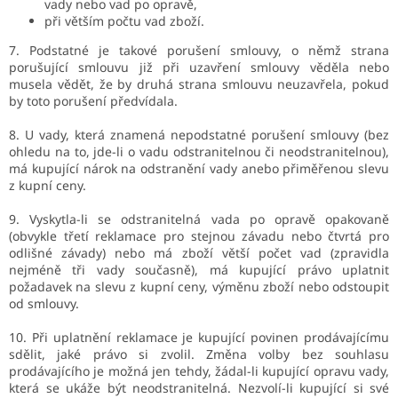
vady nebo vad po opravě,
při větším počtu vad zboží.
7. Podstatné je takové porušení smlouvy, o němž strana
porušující smlouvu již při uzavření smlouvy věděla nebo
musela vědět, že by druhá strana smlouvu neuzavřela, pokud
by toto porušení předvídala.
8. U vady, která znamená nepodstatné porušení smlouvy (bez
ohledu na to, jde-li o vadu odstranitelnou či neodstranitelnou),
má kupující nárok na odstranění vady anebo přiměřenou slevu
z kupní ceny.
9. Vyskytla-li se odstranitelná vada po opravě opakovaně
(obvykle třetí reklamace pro stejnou závadu nebo čtvrtá pro
odlišné závady) nebo má zboží větší počet vad (zpravidla
nejméně tři vady současně), má kupující právo uplatnit
požadavek na slevu z kupní ceny, výměnu zboží nebo odstoupit
od smlouvy.
10. Při uplatnění reklamace je kupující povinen prodávajícímu
sdělit, jaké právo si zvolil. Změna volby bez souhlasu
prodávajícího je možná jen tehdy, žádal-li kupující opravu vady,
která se ukáže být neodstranitelná. Nezvolí-li kupující si své