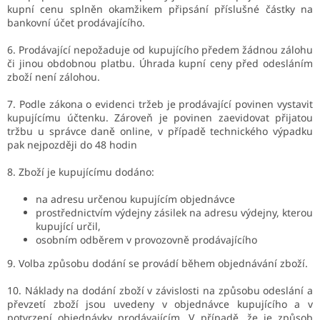
kupní cenu splněn okamžikem připsání příslušné částky na
bankovní účet prodávajícího.
6. Prodávající nepožaduje od kupujícího předem žádnou zálohu
či jinou obdobnou platbu. Úhrada kupní ceny před odesláním
zboží není zálohou.
7. Podle zákona o evidenci tržeb je prodávající povinen vystavit
kupujícímu účtenku. Zároveň je povinen zaevidovat přijatou
tržbu u správce daně online, v případě technického výpadku
pak nejpozději do 48 hodin
8. Zboží je kupujícímu dodáno:
na adresu určenou kupujícím objednávce
prostřednictvím výdejny zásilek na adresu výdejny, kterou
kupující určil,
osobním odběrem v provozovně prodávajícího
9.
Volba způsobu dodání se provádí během objednávání zboží.
10. Náklady na dodání zboží v závislosti na způsobu odeslání a
převzetí zboží jsou uvedeny v objednávce kupujícího a v
potvrzení objednávky prodávajícím. V případě, že je způsob