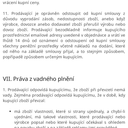
vrácení kupní ceny.
11. Prodávající je oprávněn odstoupit od kupní smlouvy z
důvodu vyprodání zásob, nedostupnosti zboží, anebo když
výrobce, dovozce anebo dodavatel zboží přerušil výrobu nebo
dovoz zboží. Prodávající bezodkladně informuje kupujícího
prostřednictví emailové adresy uvedené v objednávce a vrátí ve
lhůtě 14 dnů od oznámení o odstoupení od kupní smlouvy
všechny peněžní prostředky včetně nákladů na dodání, které
od něho na základě smlouvy přijal, a to stejným způsobem,
popřípadě způsobem určeným kupujícím.
VII.
Práva z vadného plnění
1. Prodávající odpovídá kupujícímu, že zboží při převzetí nemá
vady. Zejména prodávající odpovídá kupujícímu, že v době, kdy
kupující zboží převzal:
má zboží vlastnosti, které si strany ujednaly, a chybí-li
ujednání, má takové vlastnosti, které prodávající nebo
výrobce popsal nebo které kupující očekával s ohledem
na povahu zboží a na základě reklamy jimi prováděné,