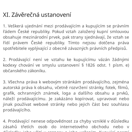
XI.
Závěrečná ustanovení
1. Veškerá ujednání mezi prodávajícím a kupujícím se právním
řádem České republiky. Pokud vztah založený kupní smlouvou
obsahuje mezinárodní prvek, pak strany sjednávají, že vztah se
řídí právem České republiky. Tímto nejsou dotčena práva
spotřebitele vyplývající z obecně závazných právních předpisů.
2. Prodávající není ve vztahu ke kupujícímu vázán žádnými
kodexy chování ve smyslu ustanovení § 1826 odst. 1 písm. e)
občanského zákoníku.
3. Všechna práva k webovým stránkám prodávajícího, zejména
autorská práva k obsahu, včetně rozvržení stránky, fotek, filmů,
grafik, ochranných známek, loga a dalšího obsahu a prvků,
náleží prodávajícímu. Je zakázáno kopírovat, upravovat nebo
jinak používat webové stránky nebo jejich část bez souhlasu
prodávajícího.
4. Prodávající nenese odpovědnost za chyby vzniklé v důsledku
zásahů třetích osob do internetového obchodu nebo v