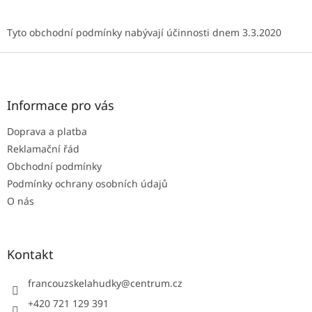
Tyto obchodní podmínky nabývají účinnosti dnem 3.3.2020
Z
á
p
a
Informace pro vás
t
Doprava a platba
í
Reklamační řád
Obchodní podmínky
Podmínky ochrany osobních údajů
O nás
Kontakt
francouzskelahudky
@
centrum.cz
+420 721 129 391