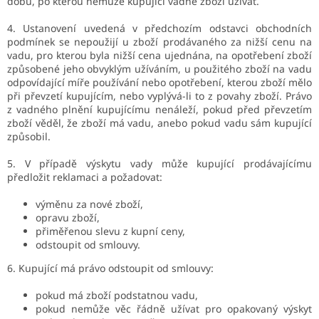
dobu, po kterou nemůže kupující vadné zboží užívat.
4. Ustanovení uvedená v předchozím odstavci obchodních
podmínek se nepoužijí u zboží prodávaného za nižší cenu na
vadu, pro kterou byla nižší cena ujednána, na opotřebení zboží
způsobené jeho obvyklým užíváním, u použitého zboží na vadu
odpovídající míře používání nebo opotřebení, kterou zboží mělo
při převzetí kupujícím, nebo vyplývá-li to z povahy zboží. Právo
z vadného plnění kupujícímu nenáleží, pokud před převzetím
zboží věděl, že zboží má vadu, anebo pokud vadu sám kupující
způsobil.
5. V případě výskytu vady může kupující prodávajícímu
předložit reklamaci a požadovat:
výměnu za nové zboží,
opravu zboží,
přiměřenou slevu z kupní ceny,
odstoupit od smlouvy.
6. Kupující má právo odstoupit od smlouvy:
pokud má zboží podstatnou vadu,
pokud nemůže věc řádně užívat pro opakovaný výskyt