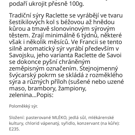
podaří ukrojit přesně 100g.
Tradiční sýry Raclette se vyrábějí ve tvaru
šestikilových kol s béžovou až hnědou
kůrou a tmavě slonovinovým sýrovým
těstem. Zrají minimálně 6 týdnů, některé
však i několik měsíců. Ve Francii se tento
silně aromatický sýr vyrábí především v
Savojsku, jeho varianta Raclette de Savoi
se dokonce pyšní chráněným
zeměpisným označením. Stejnojmenný
švýcarský pokrm se skládá z rozměklého
sýra a různých příloh (sušené nebo uzené
maso, brambory, žampiony,
zelenina...Popis:
Poloměkký sýr.
Složení: pasterované MLÉKO, jedlá sůl, mlékárenské
kultury, chlorid vápenatý, syřidlo, konzervant (na kůře):
E235.