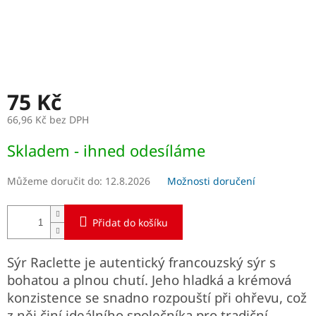
75 Kč
66,96 Kč bez DPH
Měrná
Skladem - ihned odesíláme
cena:
Můžeme doručit do:
12.8.2026
Možnosti doručení
Přidat do košíku
Sýr Raclette je autentický francouzský sýr s
bohatou a plnou chutí. Jeho hladká a krémová
konzistence se snadno rozpouští při ohřevu, což
z něj činí ideálního společníka pro tradiční