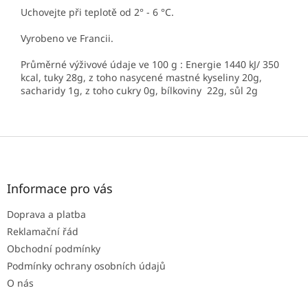
Uchovejte při teplotě od 2° - 6 °C.
Vyrobeno ve Francii.
Průměrné výživové údaje ve 100 g : Energie 1440 kJ/ 350
kcal, tuky 28g, z toho nasycené mastné kyseliny 20g,
sacharidy 1g, z toho cukry 0g, bílkoviny 22g, sůl 2g
Z
á
p
a
Informace pro vás
t
Doprava a platba
í
Reklamační řád
Obchodní podmínky
Podmínky ochrany osobních údajů
O nás