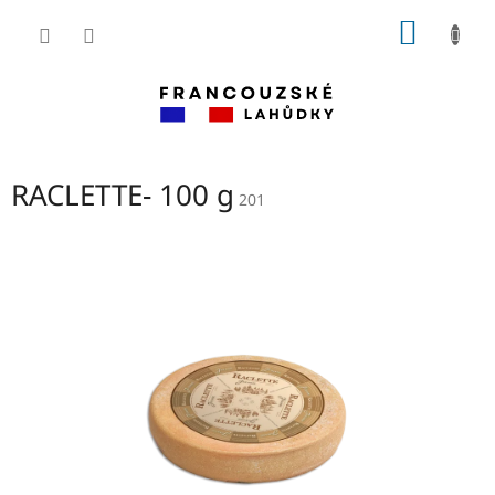
Přejít
NÁKUP
na
obsah
KOŠÍK
RACLETTE- 100 g
201