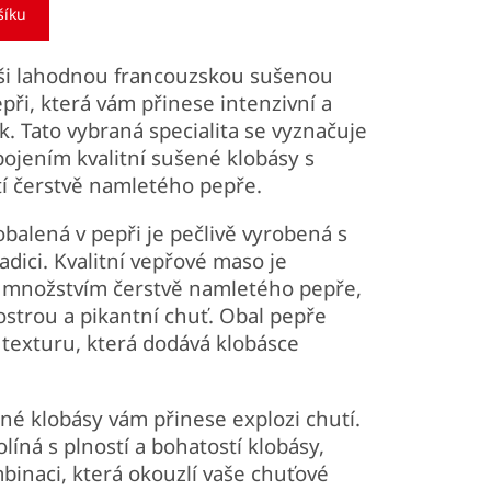
šíku
ši lahodnou francouzskou sušenou
při, která vám přinese intenzivní a
k. Tato vybraná specialita se vyznačuje
jením kvalitní sušené klobásy s
tí čerstvě namletého pepře.
balená v pepři je pečlivě vyrobená s
adici. Kvalitní vepřové maso je
množstvím čerstvě namletého pepře,
ostrou a pikantní chuť. Obal pepře
 texturu, která dodává klobásce
né klobásy vám přinese explozi chutí.
líná s plností a bohatostí klobásy,
mbinaci, která okouzlí vaše chuťové