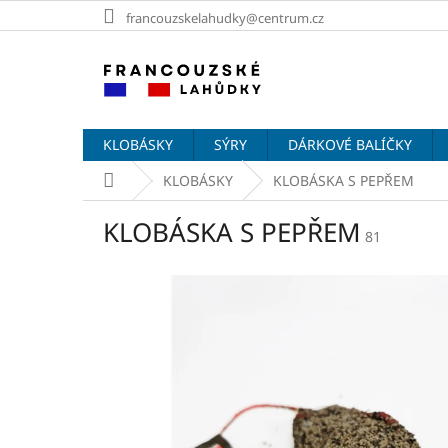
Přejít
francouzskelahudky@centrum.cz
na
obsah
KLOBÁSKY
SÝRY
DÁRKOVÉ BALÍČKY
Domů
KLOBÁSKY
KLOBÁSKA S PEPŘEM
KLOBÁSKA S PEPŘEM
81