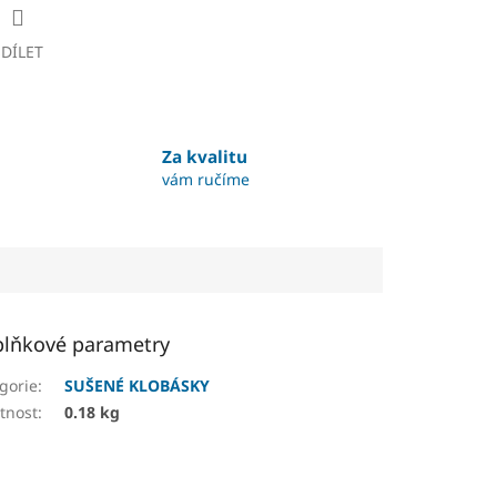
SDÍLET
Za kvalitu
vám ručíme
lňkové parametry
gorie
:
SUŠENÉ KLOBÁSKY
tnost
:
0.18 kg