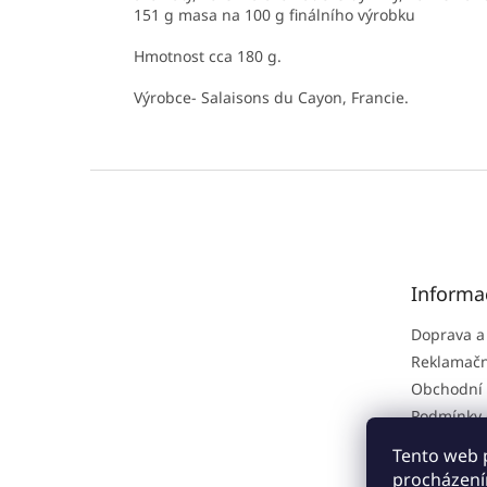
151 g masa na 100 g finálního výrobku
Hmotnost cca 180 g.
Výrobce- Salaisons du Cayon, Francie.
Z
á
p
a
t
Informa
í
Doprava a
Reklamačn
Obchodní
Podmínky 
osobních 
Tento web 
O nás
procházení