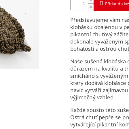
Přidat do ko
Představujeme vám na
klobásku obalenou v pe
pikantní chuťový zážite
dokonale vyváženým spo
bohatostí a ostrou chu
Naše sušená klobáska o
důrazem na kvalitu a tr
smícháno s vyváženým 
který dodává klobásce 
navíc vytváří zajímavou
výjimečný vzhled.
Každé sousto této suše
Ostrá chuť pepře se pro
vytvářející pikantní ko