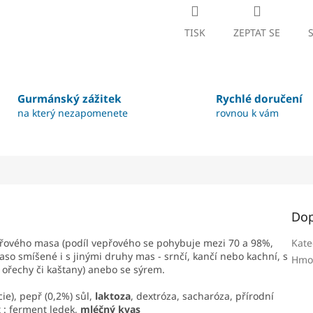
TISK
ZEPTAT SE
Gurmánský zážitek
Rychlé doručení
na který nezapomenete
rovnou k vám
Dop
přového masa (podíl vepřového se pohybuje mezi 70 a 98%,
Kate
maso smíšené i s jinými druhy mas - srnčí, kančí nebo kachní, s
Hmo
 ořechy či kaštany) anebo se sýrem.
e), pepř (0,2%) sůl,
laktoza
, dextróza, sacharóza, přírodní
 : ferment ledek,
mléčný kvas