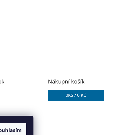
ok
Nákupní košík
0
KS /
0 KČ
ouhlasím