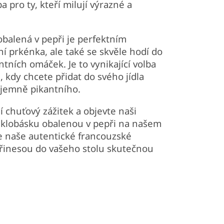
ba pro ty, kteří milují výrazné a
balená v pepři je perfektním
 prkénka, ale také se skvěle hodí do
ntních omáček. Je to vynikající volba
, kdy chcete přidat do svého jídla
íjemně pikantního.
í chuťový zážitek a objevte naši
klobásku obalenou v pepři na našem
 že naše autentické francouzské
přinesou do vašeho stolu skutečnou