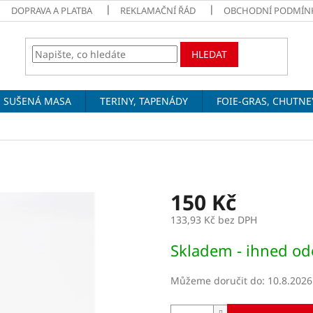
DOPRAVA A PLATBA
REKLAMAČNÍ ŘÁD
OBCHODNÍ PODMÍN
HLEDAT
SUŠENÁ MASA
TERINY, TAPENÁDY
FOIE-GRAS, CHUTNE
150 Kč
133,93 Kč bez DPH
Měrná
Skladem - ihned od
cena:
Můžeme doručit do:
10.8.2026