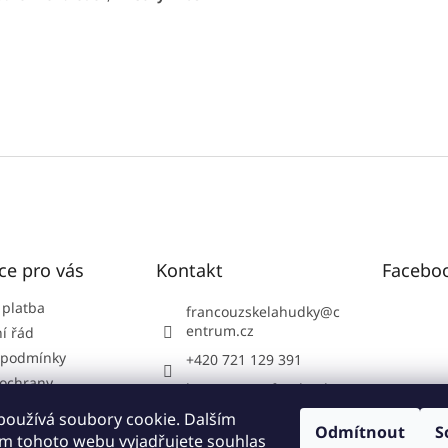
ce pro vás
Kontakt
Facebo
 platba
francouzskelahudky
@
c
entrum.cz
í řád
 podmínky
+420 721 129 391
ochrany
https://www.facebook.
údajů
com/FrancouzskeLahu
používá soubory cookie. Dalším
dky
Odmítnout
S
m tohoto webu vyjadřujete souhlas