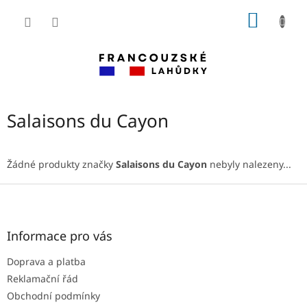
Přejít
NÁKUP
na
obsah
KOŠÍK
Salaisons du Cayon
Žádné produkty značky
Salaisons du Cayon
nebyly nalezeny...
Z
á
p
a
Informace pro vás
t
Doprava a platba
í
Reklamační řád
Obchodní podmínky