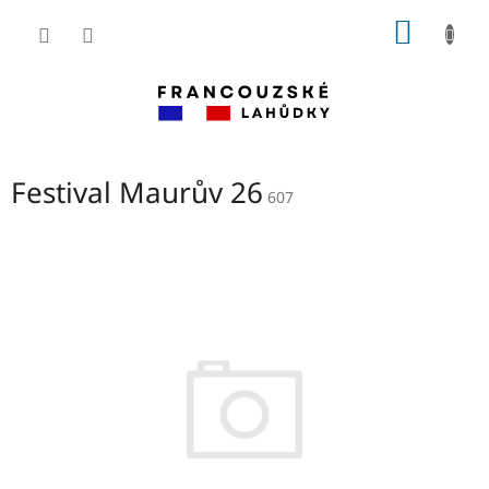
Přejít
NÁKUP
na
obsah
KOŠÍK
Festival Maurův 26
607