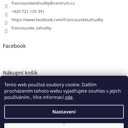
francouzskelahudky
@
centrum.cz
+420 721 129 391
https://www.facebook.com/FrancouzskeLahudky
francouzske_lahudky
Facebook
Nákupní košík
Tento web používá soubory cookie. Dalším
0
KS /
0 KČ
procházením tohoto webu vyjadřujete souhlas s jejich
používáním.. Více informací
zde
.
Vytvořil Shoptet
Nastavení
Copyright 2026
Francouzské lahůdky
. Všechna práva