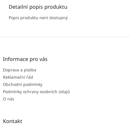
Detailní popis produktu
Popis produktu není dostupný
Z
á
p
a
Informace pro vás
t
Doprava a platba
í
Reklamační řád
Obchodní podmínky
Podmínky ochrany osobních údajů
O nás
Kontakt